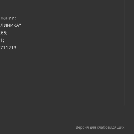
мпании:
КЛИНИКА"
265;
1;
6711213.
Версия для слабовидящих