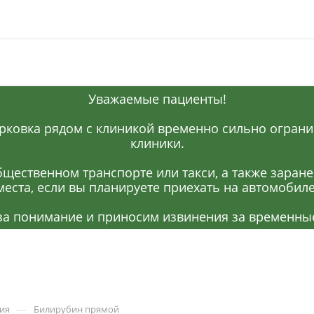
Уважаемые пациенты!
рковка рядом с клиникой временно сильно огранич
клиники.
щественном транспорте или такси, а также заран
места, если вы планируете приехать на автомобиле
за понимание и приносим извинения за временные
—
ия
Билирубин прямой