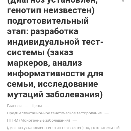
генотип неизвестен)
подготовительный
этап: разработка
индивидуальной тест-
системы (заказ
маркеров, анализ
информативности для
семьи, исследование
мутаций заболевания)
—
—
Главная
Цены
—
Предимплантационное генетическое тестирование
—
ПГТ-М (Моногенные заболевания)
(диагноз установлен, генотип неизвестен) подготовительный