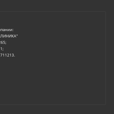
мпании:
КЛИНИКА"
265;
1;
6711213.