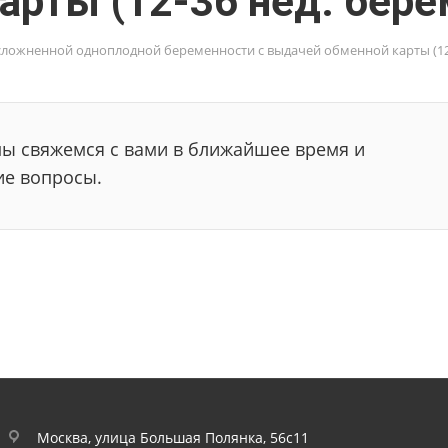
арты (12-36 нед. бере
сложненной одноплодной беременности с выдачей обменной карты (12
мы свяжемся с вами в ближайшее время и
ие вопросы.
Москва, улица Большая Полянка, 56с11