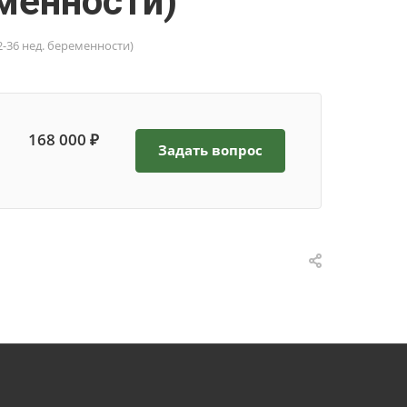
менности)
-36 нед. беременности)
168 000 ₽
Задать вопрос