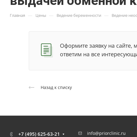
выдачей обменной к
—
—
—
Главная
Цены
Ведение беременности
Ведение нео
Оформите заявку на сайте, 
ответим на все интересующ
Назад к списку
info@priorclinic.ru
+7 (495) 625-63-21