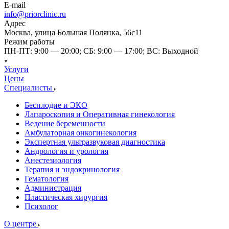
E-mail
info@priorclinic.ru
Адрес
Москва, улица Большая Полянка, 56с11
Режим работы
ПН-ПТ: 9:00 — 20:00; СБ: 9:00 — 17:00; ВС: Выходной
Услуги
Цены
Специалисты
Бесплодие и ЭКО
Лапароскопия и Оперативная гинекология
Ведение беременности
Амбулаторная онкогинекология
Экспертная ультразвуковая диагностика
Андрология и урология
Анестезиология
Терапия и эндокринология
Гематология
Администрация
Пластическая хирургия
Психолог
О центре