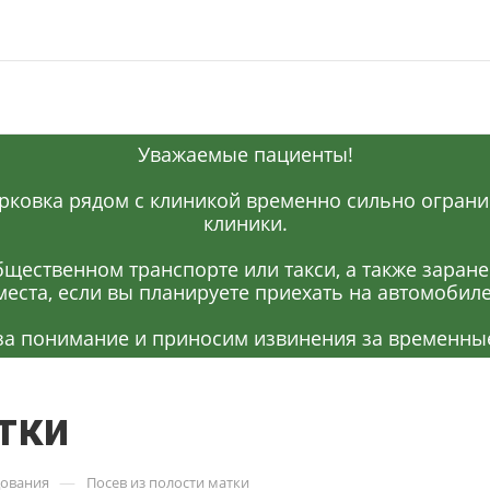
Уважаемые пациенты!
рковка рядом с клиникой временно сильно огранич
клиники.
щественном транспорте или такси, а также заран
места, если вы планируете приехать на автомобиле
за понимание и приносим извинения за временные
тки
—
дования
Посев из полости матки