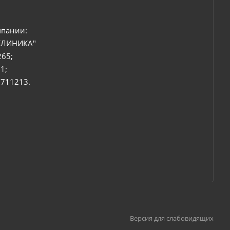
мпании:
КЛИНИКА"
265;
1;
6711213.
Версия для слабовидящих