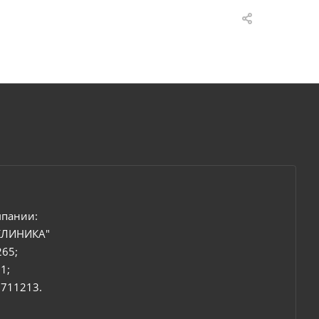
мпании:
КЛИНИКА"
265;
1;
6711213.