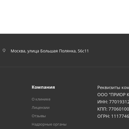
Москва, улица Большая Полянка, 56с11
Компания
Реквизиты ко
ООО "ПРИОР 
О клинике
ИНН: 7701931
Лицензии
КПП: 77060100
Отзывы
ОГРН: 111774
Надзорные органы