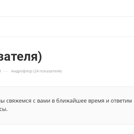
зателя)
—
й
Андрофлор (24 показателя)
мы свяжемся с вами в ближайшее время и ответим
сы.