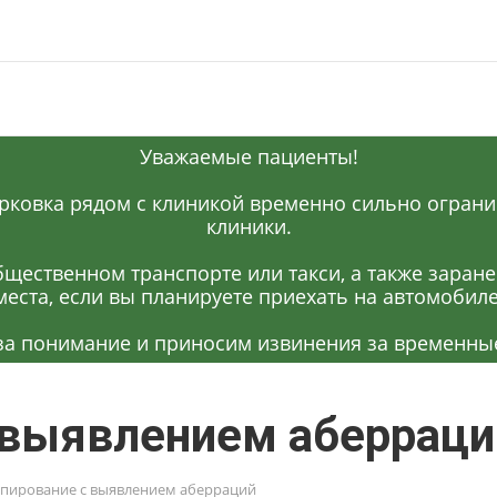
Уважаемые пациенты!
рковка рядом с клиникой временно сильно огранич
клиники.
щественном транспорте или такси, а также заран
места, если вы планируете приехать на автомобиле
за понимание и приносим извинения за временные
 выявлением аберраци
пирование с выявлением аберраций