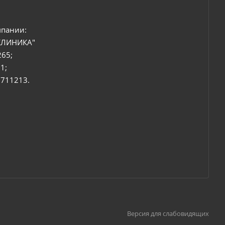
мпании:
КЛИНИКА"
265;
1;
6711213.
Версия для слабовидящих