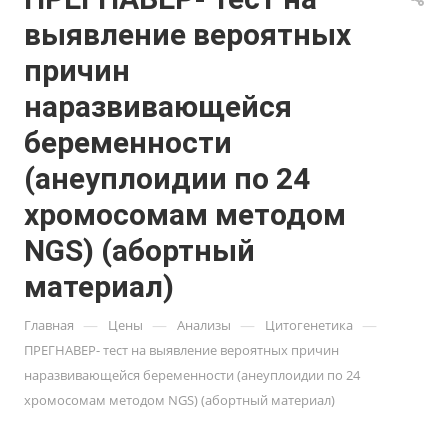
выявление вероятных
причин
наразвивающейся
беременности
(анеуплоидии по 24
хромосомам методом
NGS) (абортный
материал)
—
—
—
—
Главная
Цены
Анализы
Цитогенетика
ПРЕГНАВЕР- тест на выявление вероятных причин
наразвивающейся беременности (анеуплоидии по 24
хромосомам методом NGS) (абортный материал)