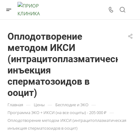
Оплодотворение
методом ИКСИ
(интрацитоплазматическая
инъекция
сперматозоидов в
ооцит)
—
—
—
Главная
Цены
Бесплодие и ЭКО
—
Программа ЭКО + ИКСИ (на все ооциты) - 205 000 ₽
Оплодотворение методом ИКСИ (интрацитоплазматическая
инъекция сперматозоидов в ооцит)