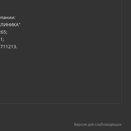
мпании:
КЛИНИКА"
265;
1;
6711213.
Версия для слабовидящих