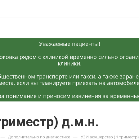
Уважаемые пациенты!
рковка рядом с клиникой временно сильно огранич
клиники.
щественном транспорте или такси, а также заран
места, если вы планируете приехать на автомобиле
за понимание и приносим извинения за временные
триместр) д.м.н.
—
—
Дополнительно по диагностике
УЗИ акушерство ( 1 триместр) 