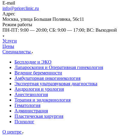
E-mail
info@priorclinic.ru
Адрес
Москва, улица Большая Полянка, 56с11
Режим работы
ПН-ПТ: 9:00 — 20:00; СБ: 9:00 — 17:00; ВС: Выходной
Услуги
Цены
Специалисты
Бесплодие и ЭКО
Лапароскопия и Оперативная гинекология
Ведение беременности
Амбулаторная онкогинекология
Экспертная ультразвуковая диагностика
Андрология и урология
Анестезиология
Терапия и эндокринология
Гематология
Администрация
Пластическая хирургия
Психолог
О центре