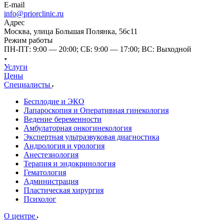
E-mail
info@priorclinic.ru
Адрес
Москва, улица Большая Полянка, 56с11
Режим работы
ПН-ПТ: 9:00 — 20:00; СБ: 9:00 — 17:00; ВС: Выходной
Услуги
Цены
Специалисты
Бесплодие и ЭКО
Лапароскопия и Оперативная гинекология
Ведение беременности
Амбулаторная онкогинекология
Экспертная ультразвуковая диагностика
Андрология и урология
Анестезиология
Терапия и эндокринология
Гематология
Администрация
Пластическая хирургия
Психолог
О центре