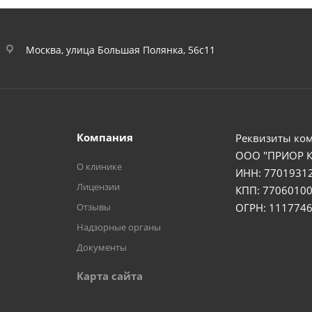
Москва, улица Большая Полянка, 56с11
Компания
Реквизиты ко
ООО "ПРИОР 
О клинике
ИНН: 7701931
Лицензии
КПП: 77060100
Отзывы
ОГРН: 111774
Надзорные органы
Документы
Карта сайта