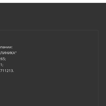
мпании:
КЛИНИКА"
265;
1;
6711213.