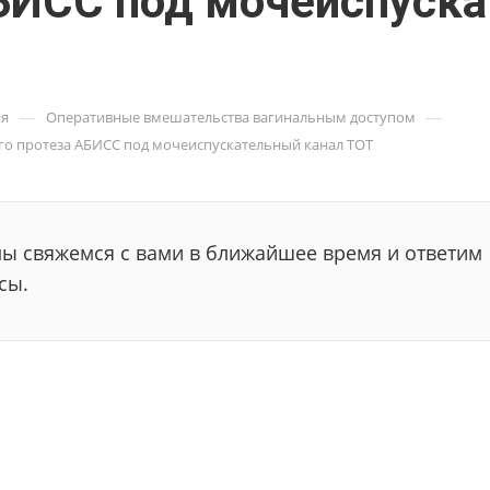
АБИСС под мочеиспуск
—
—
ия
Оперативные вмешательства вагинальным доступом
ого протеза АБИСС под мочеиспускательный канал ТОТ
мы свяжемся с вами в ближайшее время и ответим
сы.