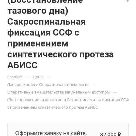
тазового дна)
Сакроспинальная
фиксация ССФ с
применением
синтетического протеза
АБИСС
—
—
Главная
Цены
—
Лапароскопия и Оперативная гинекология
—
Оперативные вмешательства вагинальным доступом
(Восстановление тазового дна) Сакроспинальная фиксация ССФ
с применением синтетического протеза АБИСС
Оформите заявку на сайте,
82 000 ₽