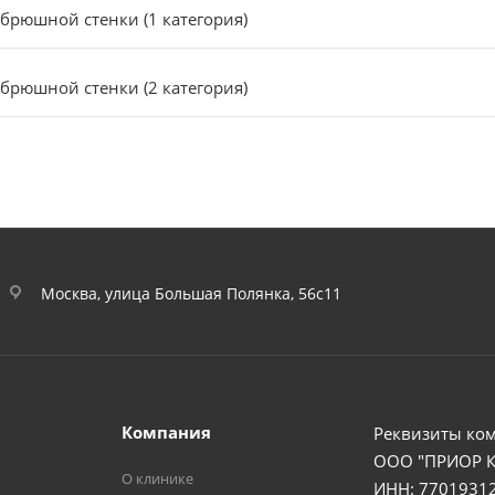
брюшной стенки (1 категория)
брюшной стенки (2 категория)
Москва, улица Большая Полянка, 56с11
Компания
Реквизиты ко
ООО "ПРИОР 
О клинике
ИНН: 7701931