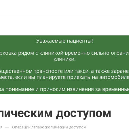
Уважаемые пациенты!
рковка рядом с клиникой временно сильно огранич
клиники.
щественном транспорте или такси, а также заран
места, если вы планируете приехать на автомобиле
за понимание и приносим извинения за временные
пическим доступом
—
ия
Операции лапароскопическим доступом