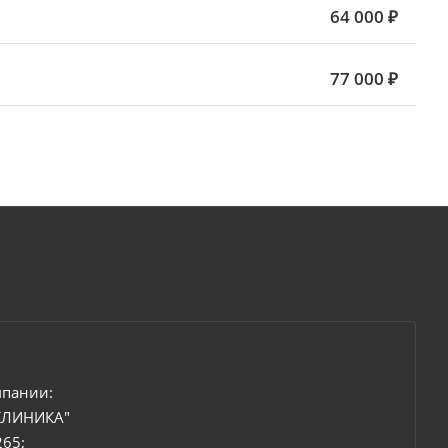
64 000 ₽
77 000 ₽
мпании:
КЛИНИКА"
265;