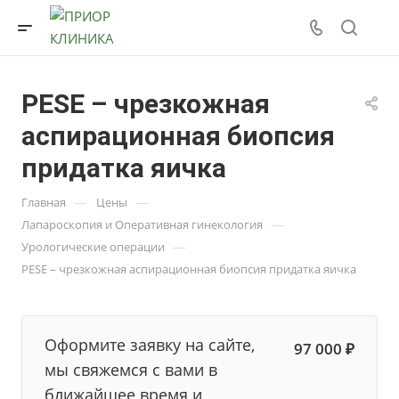
PESE – чрезкожная
аспирационная биопсия
придатка яичка
—
—
Главная
Цены
—
Лапароскопия и Оперативная гинекология
—
Урологические операции
PESE – чрезкожная аспирационная биопсия придатка яичка
Оформите заявку на сайте,
97 000 ₽
мы свяжемся с вами в
ближайшее время и