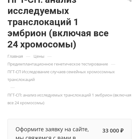
исследуемых
транслокаций 1
эмбрион (включая все
24 хромосомы)
—
—
Главная
Цены
—
Предимплантационное генетическое тестирование
ПГТ-СП Исследование случаев семейных хромосомных
транслокаций
—
ПГТ-СП: анализ исследуемых транслокаций 1 эмбрион (включая
все 24 хромосомы)
Оформите заявку на сайте,
33 000 ₽
мы свяжемся с вами в