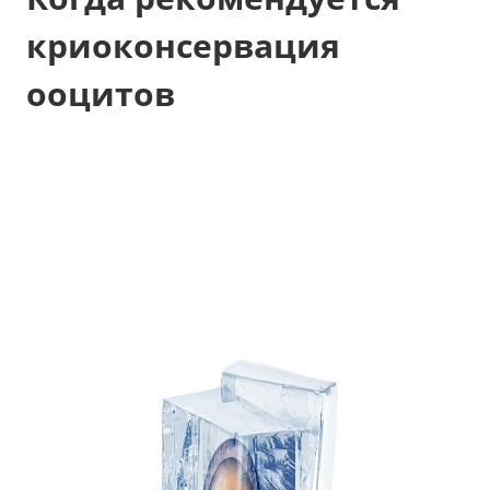
криоконсервация
ооцитов