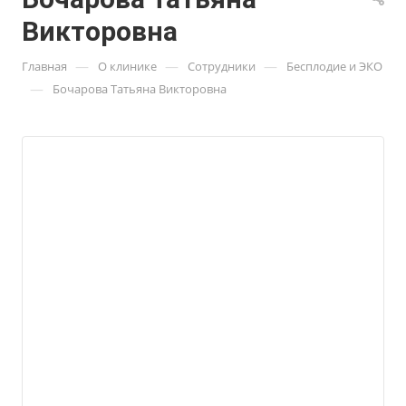
Викторовна
—
—
—
Главная
О клинике
Сотрудники
Бесплодие и ЭКО
—
Бочарова Татьяна Викторовна